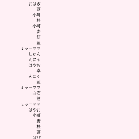
欲しい おはぎ
が闇に消え 蕗
に優しく 小町
バンガロー 桂
る蝉の声 小町
女の謎探る 麦
葉うかべて 筋
の釜が鳴る 藍
黙 ミャーママ
嬉しくて しゅん
をする んにゃ
上歩き はやお
越したバス 卓
す一万円 んにゃ
トぴちぴち 藍
の雲 ミャーママ
く声して 白石
ず忌みの明け 筋
テン ミャーママ
かしにて はやお
想の羽根 小町
となる日記 麦
せまる靴音 桂
刻に現れる 蕗
の兆し ばび