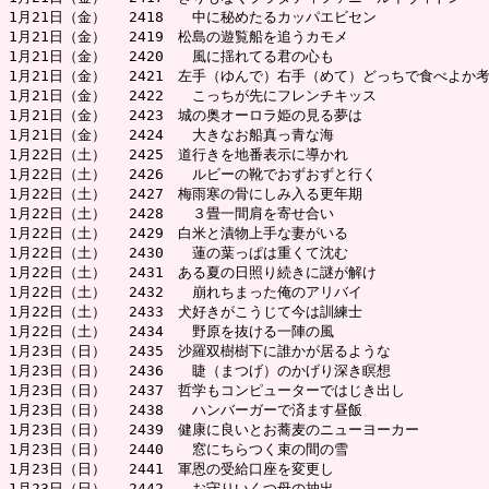
1月21日（金） 2418 中に秘めたるカッパ
1月21日（金） 2419 松島の遊覧船を
1月21日（金） 2420 風に揺れてる君
1月21日（金） 2421 左手（ゆんで）右手（めて）どっちで食
1月21日（金） 2422 こっちが先にフレン
1月21日（金） 2423 城の奥オーロラ姫の
1月21日（金） 2424 大きなお船真
1月22日（土） 2425 道行きを地番表
1月22日（土） 2426 ルビーの靴でおずお
1月22日（土） 2427 梅雨寒の骨にしみ入る更
1月22日（土） 2428 ３畳一間肩を寄
1月22日（土） 2429 白米と漬物上手
1月22日（土） 2430 蓮の葉っぱは重く
1月22日（土） 2431 ある夏の日照り続き
1月22日（土） 2432 崩れちまった俺のアリ
1月22日（土） 2433 犬好きがこうじて
1月22日（土） 2434 野原を抜ける一陣の
1月23日（日） 2435 沙羅双樹樹下に誰か
1月23日（日） 2436 睫（まつげ）のかげ
1月23日（日） 2437 哲学もコンピューターで
1月23日（日） 2438 ハンバーガーで済ます
1月23日（日） 2439 健康に良いとお蕎麦のニュ
1月23日（日） 2440 窓にちらつく束の間
1月23日（日） 2441 軍恩の受給口
1月23日（日） 2442 お守りいくつ