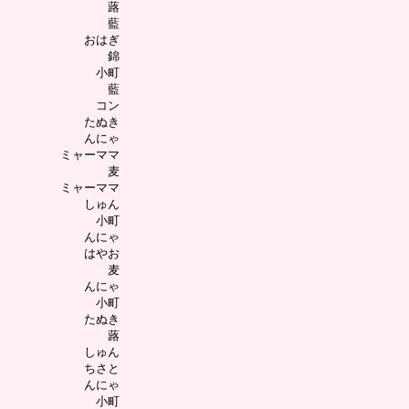
葱と生姜と 蕗
けた若社長 藍
の影 おはぎ
鼻絵巻物 錦
像権まで 小町
は鬱だろか 藍
流れる コン
馬入り たぬき
ピアス んにゃ
る奴 ミャーママ
走る地下鉄 麦
木立 ミャーママ
運んで しゅん
た幼き日 小町
やかす んにゃ
を消せ はやお
り明かそう 麦
かしら？ んにゃ
の花だぜ 小町
は１は？ たぬき
朝焼けの窓 蕗
えなくて しゅん
葉知る ちさと
込めた恋 んにゃ
ロが笑う 小町