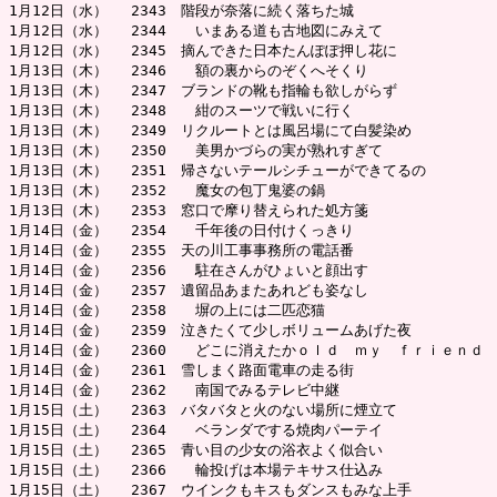
1月12日（水） 2343 階段が奈落に続く落
1月12日（水） 2344 いまある道も古地
1月12日（水） 2345 摘んできた日本たん
1月13日（木） 2346 額の裏からのぞくへ
1月13日（木） 2347 ブランドの靴も指輪も欲し
1月13日（木） 2348 紺のスーツで戦い
1月13日（木） 2349 リクルートとは風呂場にて
1月13日（木） 2350 美男かづらの実が
1月13日（木） 2351 帰さないテールシチューができ
1月13日（木） 2352 魔女の包丁鬼
1月13日（木） 2353 窓口で摩り替えら
1月14日（金） 2354 千年後の日付
1月14日（金） 2355 天の川工事事務所の
1月14日（金） 2356 駐在さんがひょいと顔
1月14日（金） 2357 遺留品あまたあれど
1月14日（金） 2358 塀の上には二
1月14日（金） 2359 泣きたくて少しボリューム
1月14日（金） 2360 どこに消えたかｏｌｄ ｍｙ 
1月14日（金） 2361 雪しまく路面電
1月14日（金） 2362 南国でみるテ
1月15日（土） 2363 バタバタと火のない場所
1月15日（土） 2364 ベランダでする焼肉
1月15日（土） 2365 青い目の少女の浴衣
1月15日（土） 2366 輪投げは本場テキサ
1月15日（土） 2367 ウインクもキスもダン