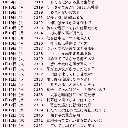
1月09日（日） 2318 とろろに添える
1月10日（月） 2319 ケータイでみごと儲
1月10日（月） 2320 姿見えない紫
1月10日（月） 2321 髪長く引目鉤
1月10日（月） 2322 印税ばかりか肖
1月10日（月） 2323 羨んで愚痴っておれ
1月10日（月） 2324 杉の梢を霧が
1月10日（月） 2325 幼名は牛若７つで鞍
1月10日（月） 2326 今元服は茶髪に
1月10日（月） 2327 ついと立ち無言で席を譲
1月10日（月） 2328 いつしか高架
1月11日（火） 2329 埋め立てて遠ざかる海冬
1月11日（火） 2330 想い出だけを風が
1月11日（火） 2331 母が抱き父があやし
1月11日（火） 2332 ばばが叱ってじじ甘
1月11日（火） 2333 雨よ降れ涙隠して声
1月11日（火） 2334 逝きたる人と踊
1月12日（水） 2335 梯子してあれはどっちの筋
1月12日（水） 2336 火事と喧嘩は江戸
1月12日（水） 2337 初夢は２鷹３なすで
1月12日（水） 2338 富士の遥かに
1月12日（水） 2339 わたくしのほかは誰にも見
1月12日（水） 2340 弟切草の花言
1月12日（水） 2341 意地張って黄色い薔薇に
1月12日（水） 2342 置いてけ堀でピエ