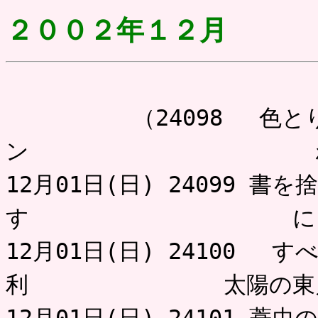
２００２年１２月
（24098 色とりど
ン わび
12月01日(日) 24099 
す にゃ
12月01日(日) 24100 
利 太陽の東月