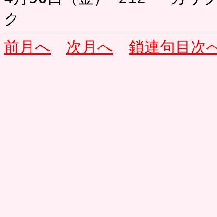
ク 
前月へ
次月へ
鎖連句目次