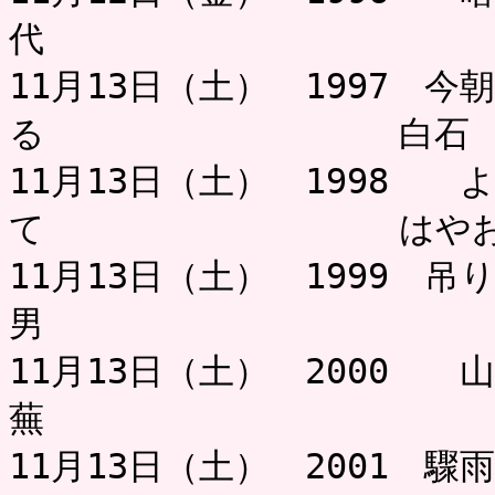
代 
11月13日（土） 1997 
る 白
11月13日（土） 1998
て はや
11月13日（土） 1999 
男 
11月13日（土） 2000 
蕪
11月13日（土） 2001 