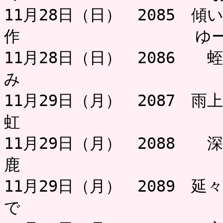
11月28日（日） 2085 
作 ゆー
11月28日（日） 2086 
み 
11月29日（月） 2087 
虹 小
11月29日（月） 2088 
鹿 は
11月29日（月） 2089 
で 白