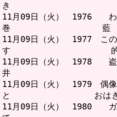
き 
11月09日（火） 1976
巻 
11月09日（火） 1977 
す 
11月09日（火） 1978 
井 
11月09日（火） 1979 
と おは
11月09日（火） 1980