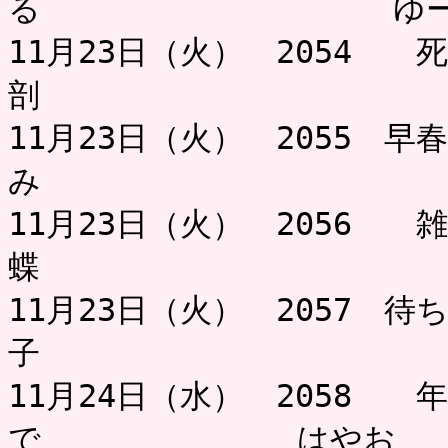
る ゆー
11月23日（火） 2054 
剖 
11月23日（火） 2055 
み 白
11月23日（火） 2056 
蝶 
11月23日（火） 2057 
子 
11月24日（水） 2058
で はやお