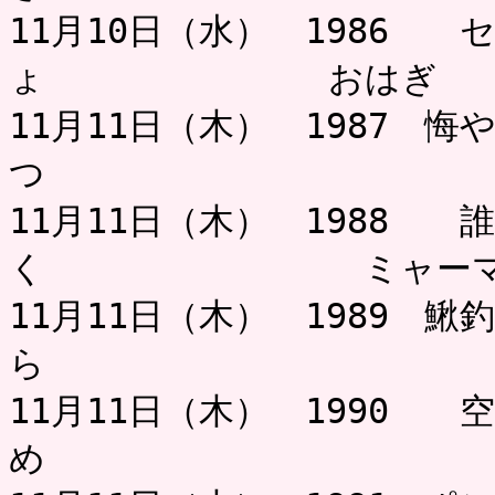
11月10日（水） 1986
ょ おはぎ
11月11日（木） 1987 
つ 
11月11日（木） 1988
く ミャー
11月11日（木） 1989 
ら 小
11月11日（木） 1990 
め は