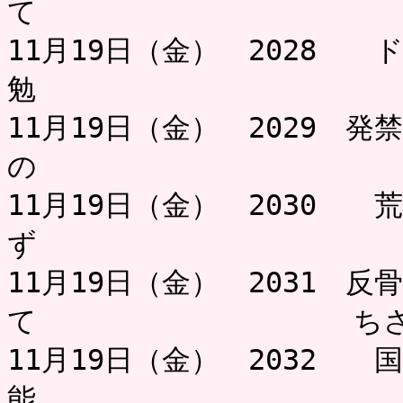
て 蕗 （プ
11月19日（金） 2028 
勉 白石 
11月19日（金） 2029 
の はやお （
11月19日（金） 2030
ず 麦 （
11月19日（金） 2031 
て ちさと （
11月19日（金） 2032 
能 目吉 