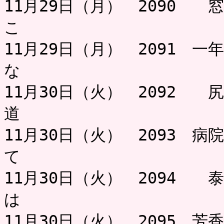
11月29日（月） 2090
こ 
11月29日（月） 2091 
な 
11月30日（火） 2092 
道 
11月30日（火） 2093 
て 
11月30日（火） 2094 
は し
11月30日（火） 2095 