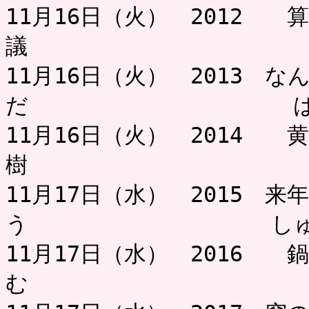
11月16日（火） 2012 
議 
11月16日（火） 2013 
だ はや
11月16日（火） 2014 
樹 
11月17日（水） 2015 
う しゅ
11月17日（水） 2016 
む ば