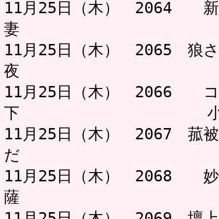
11月25日（木） 2064 
妻 
11月25日（木） 2065 
夜 目
11月25日（木） 2066
下 小
11月25日（木） 2067 
だ は
11月25日（木） 2068 
薩 
11月25日（木） 2069 