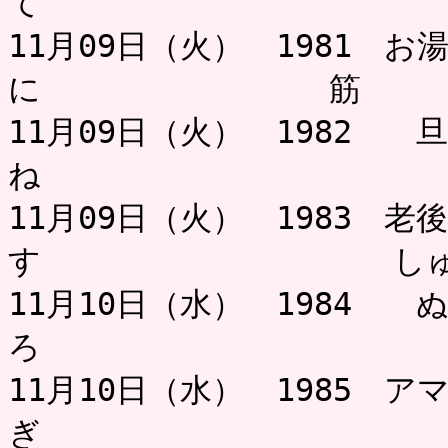
て 
11月09日（火） 1981 
に 筋
11月09日（火） 1982
ね 
11月09日（火） 1983 
す しゅ
11月10日（水） 1984
ろ 
11月10日（水） 1985 
ぎ 