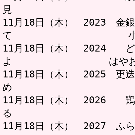
見 
11月18日（木） 2023 
て 小町 （金
11月18日（木） 2024
よ はやお （銅
11月18日（木） 2025 
め 藍 （鋼
11月18日（木） 2026
る 筋 （ガラ
11月18日（木） 2027 