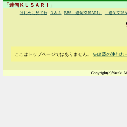
「連句ＫＵＳＡＲＩ」
はじめに見てね
Ｑ＆Ａ
BBS「連句KUSARI」
「連句KUS
ここはトップページではありません。
矢崎藍の連句わ
Copyright(c)Yazaki Ai